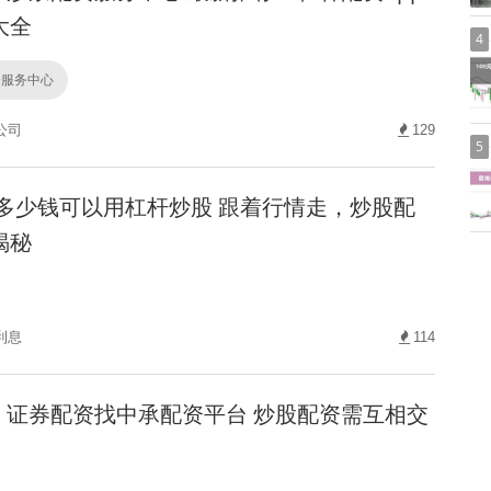
大全
4
资服务中心
公司
129
5
多少钱可以用杠杆炒股 跟着行情走，炒股配
揭秘
利息
114
证券配资找中承配资平台 炒股配资需互相交